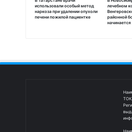
В Татарстане врачи
В Новосиби
использовали особый метод
лечебном к
наркоза при удалении опухоли
Венгеровск
печени пожилой пациентке
районной б
начинается
Наи
ТОК
Рег
выд
инф
Наи