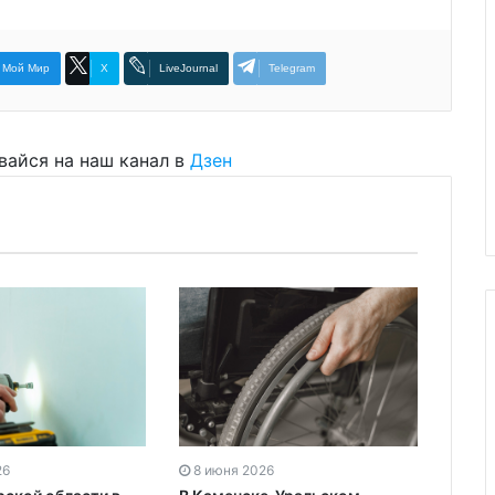
Мой Мир
X
LiveJournal
Telegram
вайся на наш канал в
Дзен
26
8 июня 2026