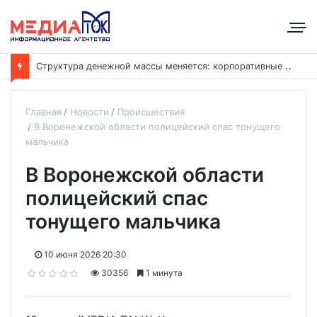
С
труктура денежной массы меняется: корпоративные депозиты обогнали вклады населения
Главная
Новости
Происшествия
В Воронежской области полицейский спас тонущего
мальчика
В Воронежской области
полицейский спас
тонущего мальчика
10 июня 2026 20:30
30356
1 минута