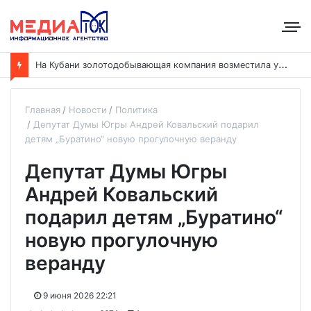
Н
а Кубани золотодобывающая компания возместила ущерб рекам на сумму почти 28 млн рублей
Главная
Новости
Политика
Депутат Думы Югры Андрей Ковальский подарил
детям „Буратино“ новую прогулочную веранду
Депутат Думы Югры
Андрей Ковальский
подарил детям „Буратино“
новую прогулочную
веранду
9 июня 2026 22:21