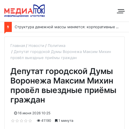
С
труктура денежной массы меняется: корпоративные депозиты обогнали вклады населения
Главная
Новости
Политика
Депутат городской Думы Воронежа Максим Михин
провёл выездные приёмы граждан
Депутат городской Думы
Воронежа Максим Михин
провёл выездные приёмы
граждан
16 июня 2026 10:25
41190
1 минута