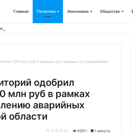
Главная
Политика
Экономика
Общество
ён капремонт терапевтического корпуса
почти 230 млн руб в рамках программы по расселению
иторий одобрил
0 млн руб в рамках
елению аварийных
й области
62911
1 минута