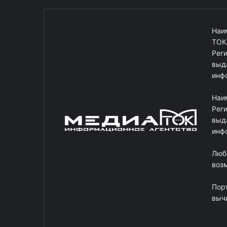
Наи
ТОК
Рег
выд
инф
Наи
Рег
выд
инф
Люб
возм
Пор
выч