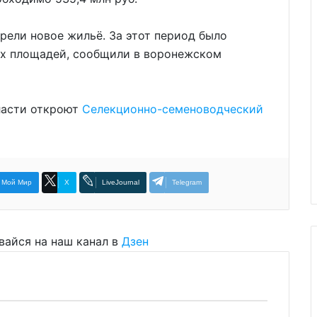
рели новое жильё. За этот период было
ных площадей, сообщили в воронежском
ласти откроют
Селекционно-семеноводческий
Мой Мир
X
LiveJournal
Telegram
вайся на наш канал в
Дзен