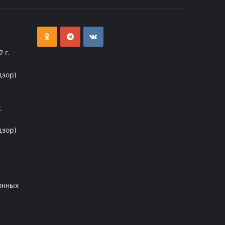
 г.
дзор)
.
дзор)
онных