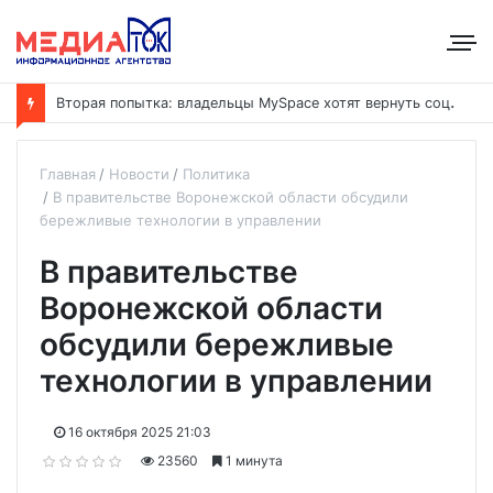
В
торая попытка: владельцы MySpace хотят вернуть соцсеть на рынок
Главная
Новости
Политика
В правительстве Воронежской области обсудили
бережливые технологии в управлении
В правительстве
Воронежской области
обсудили бережливые
технологии в управлении
16 октября 2025 21:03
23560
1 минута