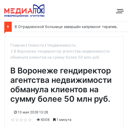
В
Отрадненской больнице завершён капремонт терапевтического корпуса
Главная
Новости
Недвижимость
В Воронеже гендиректор агентства недвижимости
обманула клиентов на сумму более 50 млн руб.
В Воронеже гендиректор
агентства недвижимости
обманула клиентов на
сумму более 50 млн руб.
13 мая 2026 13:28
6008
1 минута