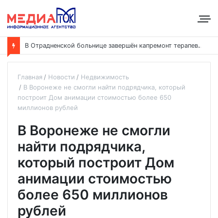
В
Отрадненской больнице завершён капремонт терапевтического корпуса
Главная
Новости
Недвижимость
В Воронеже не смогли найти подрядчика, который
построит Дом анимации стоимостью более 650
миллионов рублей
В Воронеже не смогли
найти подрядчика,
который построит Дом
анимации стоимостью
более 650 миллионов
рублей