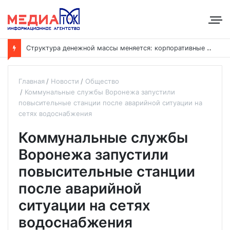
С
труктура денежной массы меняется: корпоративные депозиты обогнали вклады населения
Главная
Новости
Общество
Коммунальные службы Воронежа запустили
повысительные станции после аварийной ситуации на
сетях водоснабжения
Коммунальные службы
Воронежа запустили
повысительные станции
после аварийной
ситуации на сетях
водоснабжения