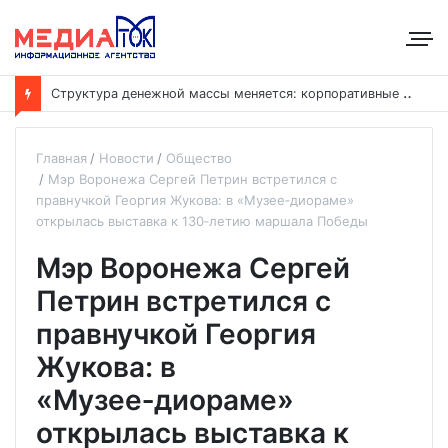
С
труктура денежной массы меняется: корпоративные депозиты обогнали вклады населения
Главная
Новости
Общество
Мэр Воронежа Сергей Петрин встретился с
правнучкой Георгия Жукова: в «Музее‑диораме»
открылась выставка к 130‑летию маршала Победы
Мэр Воронежа Сергей
Петрин встретился с
правнучкой Георгия
Жукова: в
«Музее‑диораме»
открылась выставка к