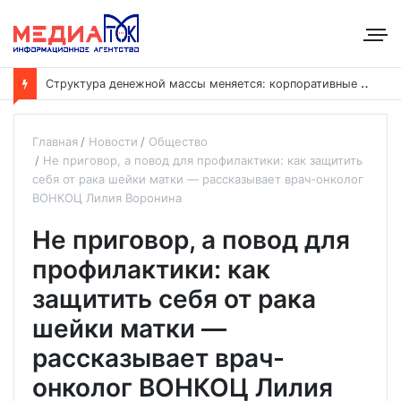
С
труктура денежной массы меняется: корпоративные депозиты обогнали вклады населения
Главная
Новости
Общество
Не приговор, а повод для профилактики: как защитить
себя от рака шейки матки — рассказывает врач-онколог
ВОНКОЦ Лилия Воронина
Не приговор, а повод для
профилактики: как
защитить себя от рака
шейки матки —
рассказывает врач-
онколог ВОНКОЦ Лилия