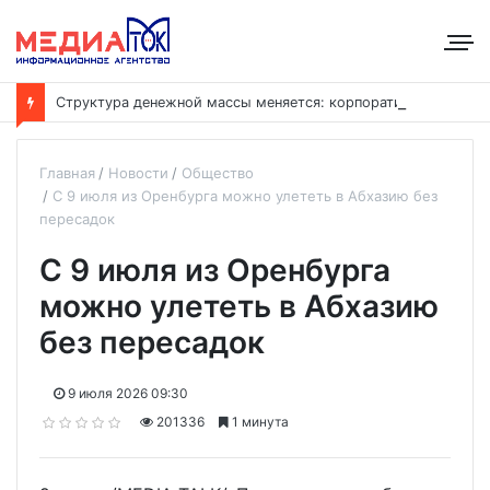
С
труктура денежной массы меняется: корпоративные депозиты обогнали вклады населения
Главная
Новости
Общество
С 9 июля из Оренбурга можно улететь в Абхазию без
пересадок
С 9 июля из Оренбурга
можно улететь в Абхазию
без пересадок
9 июля 2026 09:30
201336
1 минута