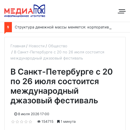
С
труктура денежной массы меняется: корпоративные депозиты обогнали вклады населения
Главная
Новости
Общество
В Санкт-Петербурге с 20 по 26 июля состоится
международный джазовый фестиваль
В Санкт-Петербурге с 20
по 26 июля состоится
международный
джазовый фестиваль
8 июля 2026 17:00
154715
1 минута