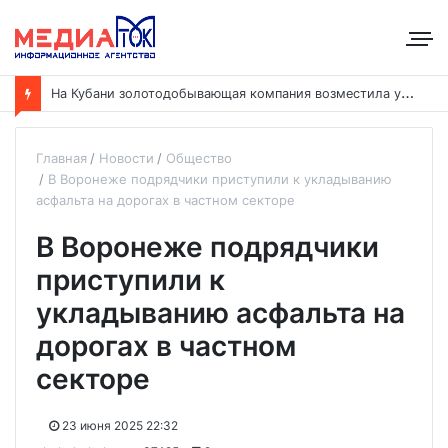
Н
а Кубани золотодобывающая компания возместила ущерб рекам на сумму почти 28 млн рублей
Главная
Новости
Общество
В Воронеже подрядчики приступили к укладыванию
асфальта на дорогах в частном секторе
В Воронеже подрядчики
приступили к
укладыванию асфальта на
дорогах в частном
секторе
23 июня 2025 22:32