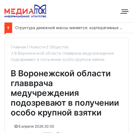
С
труктура денежной массы меняется: корпоративные депозиты обогнали вклады населения
Главная
Новости
Общество
В Воронежской области главврача медучреждения
подозревают в получении особо крупной взятки
В Воронежской области
главврача
медучреждения
подозревают в получении
особо крупной взятки
6 апреля 2026 20:30