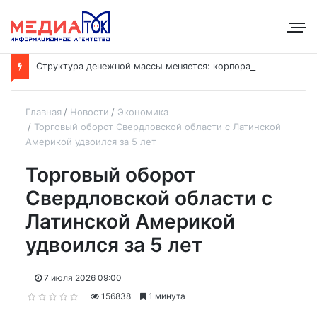
С
труктура денежной массы меняется: корпоративные депозиты обогнали вклады населения
Главная
Новости
Экономика
Торговый оборот Свердловской области с Латинской
Америкой удвоился за 5 лет
Торговый оборот
Свердловской области с
Латинской Америкой
удвоился за 5 лет
7 июля 2026 09:00
156838
1 минута