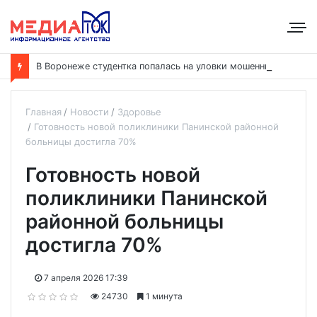
В
Воронеже студентка попалась на уловки мошенников и передала им 5,7 миллиона рублей
Главная
Новости
Здоровье
Готовность новой поликлиники Панинской районной
больницы достигла 70%
Готовность новой
поликлиники Панинской
районной больницы
достигла 70%
7 апреля 2026 17:39
24730
1 минута