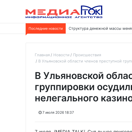
Последние новости
Структура денежной массы меня
Главная
Новости
Происшествия
В Ульяновской области членов преступной груп
В Ульяновской обла
группировки осудил
нелегального казин
7 июля 2026 18:37
7 июля. /MEDIA TALK/. Суд вынес пригов