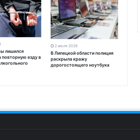
6
2 июля 2026
мы лишился
В Липецкой области полиция
а повторную езду в
раскрыла кражу
алкогольного
дорогостоящего ноутбука