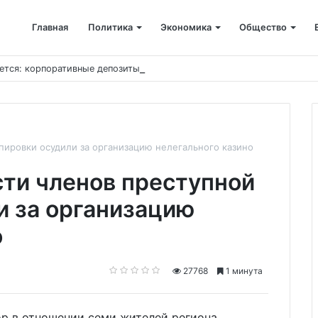
Главная
Политика
Экономика
Общество
ется: корпоративные депозиты обогнали вклады населения
пировки осудили за организацию нелегального казино
сти членов преступной
и за организацию
о
27768
1 минута
ор в отношении семи жителей региона.