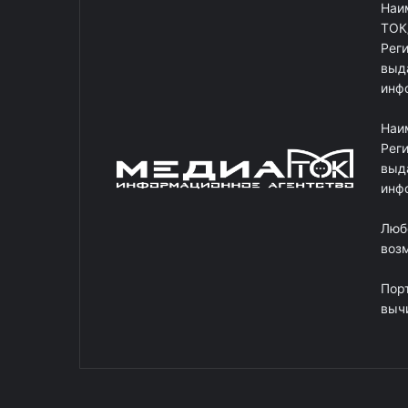
Наи
ТОК
Рег
выд
инф
Наи
Рег
выд
инф
Люб
возм
Пор
выч