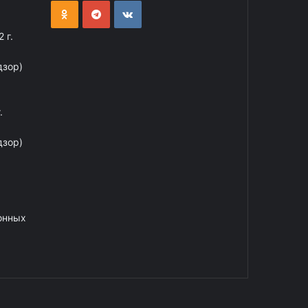
 г.
дзор)
.
дзор)
онных