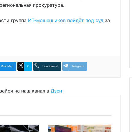
региональная прокуратура.
асти группа
ИТ-мошенников пойдёт под суд
за
Мой Мир
X
LiveJournal
Telegram
вайся на наш канал в
Дзен