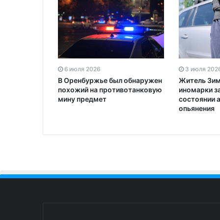
6 июля 2026
3 июля 202
В Оренбуржье был обнаружен
Житель Зи
похожий на противотанковую
иномарки з
мину предмет
состоянии 
опьянения